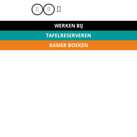
MEET & SLEEP
WERKEN BIJ
TAFELRESERVEREN
KAMER BOEKEN
DRANKENKAART
LIMBOURGondisch: het lekkerste
van Limburg.​