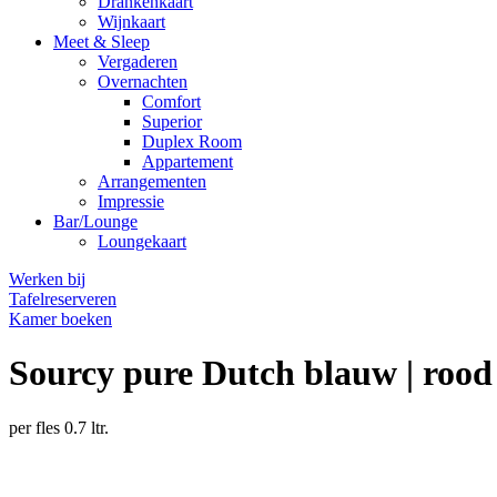
Drankenkaart
Wijnkaart
Meet & Sleep
Vergaderen
Overnachten
Comfort
Superior
Duplex Room
Appartement
Arrangementen
Impressie
Bar/Lounge
Loungekaart
Werken bij
Tafelreserveren
Kamer boeken
Sourcy pure Dutch blauw | rood
per fles 0.7 ltr.