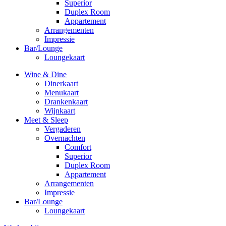
Superior
Duplex Room
Appartement
Arrangementen
Impressie
Bar/Lounge
Loungekaart
Wine & Dine
Dinerkaart
Menukaart
Drankenkaart
Wijnkaart
Meet & Sleep
Vergaderen
Overnachten
Comfort
Superior
Duplex Room
Appartement
Arrangementen
Impressie
Bar/Lounge
Loungekaart