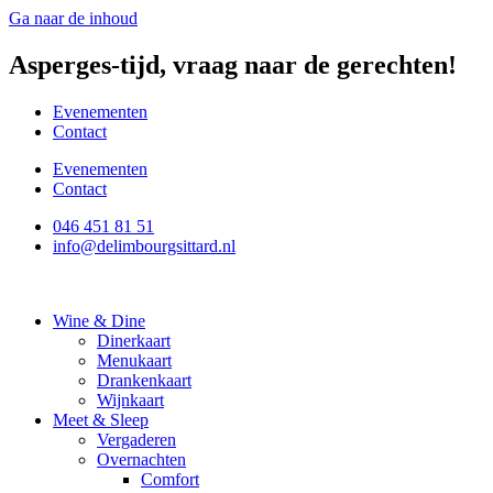
Ga naar de inhoud
Asperges-tijd, vraag naar de gerechten!
Evenementen
Contact
Evenementen
Contact
046 451 81 51
info@delimbourgsittard.nl
Wine & Dine
Dinerkaart
Menukaart
Drankenkaart
Wijnkaart
Meet & Sleep
Vergaderen
Overnachten
Comfort