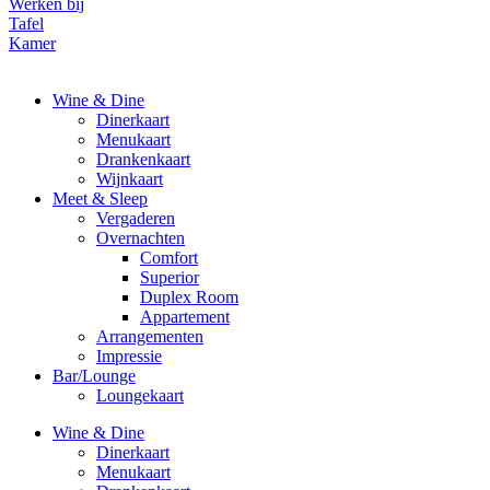
Werken bij
Tafel
Kamer
Wine & Dine
Dinerkaart
Menukaart
Drankenkaart
Wijnkaart
Meet & Sleep
Vergaderen
Overnachten
Comfort
Superior
Duplex Room
Appartement
Arrangementen
Impressie
Bar/Lounge
Loungekaart
Wine & Dine
Dinerkaart
Menukaart