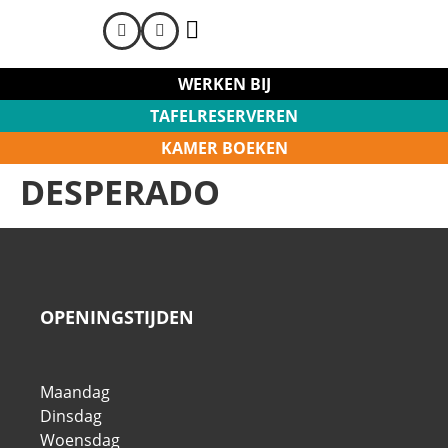
MEET & SLEEP
WERKEN BIJ
TAFELRESERVEREN
KAMER BOEKEN
DESPERADO
OPENINGSTIJDEN
Maandag
Dinsdag
Woensdag